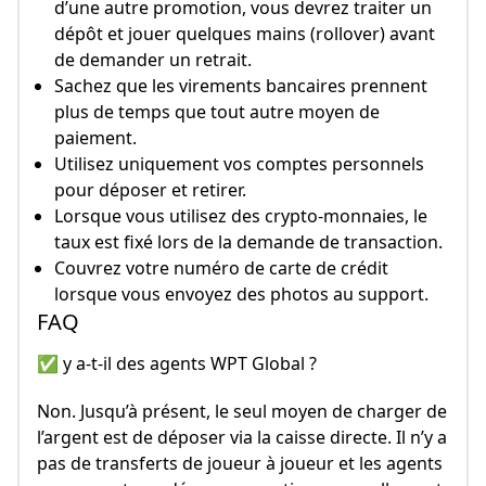
d’une autre promotion, vous devrez traiter un
dépôt et jouer quelques mains (rollover) avant
de demander un retrait.
Sachez que les virements bancaires prennent
plus de temps que tout autre moyen de
paiement.
Utilisez uniquement vos comptes personnels
pour déposer et retirer.
Lorsque vous utilisez des crypto-monnaies, le
taux est fixé lors de la demande de transaction.
Couvrez votre numéro de carte de crédit
lorsque vous envoyez des photos au support.
FAQ
✅ y a-t-il des agents WPT Global ?
Non. Jusqu’à présent, le seul moyen de charger de
l’argent est de déposer via la caisse directe. Il n’y a
pas de transferts de joueur à joueur et les agents