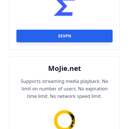
EEVPN
MoJie.net
Supports streaming media playback. No
limit on number of users. No expiration
time limit. No network speed limit.