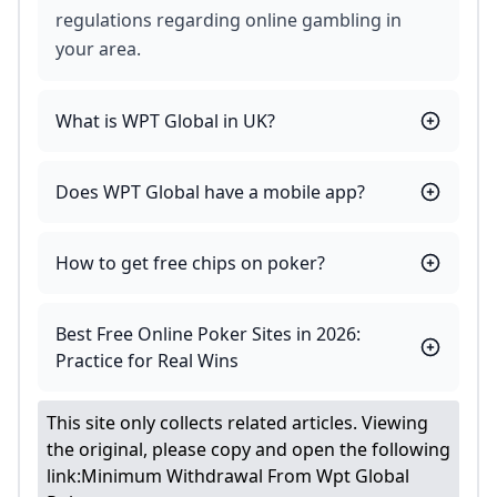
regulations regarding online gambling in
your area.
What is WPT Global in UK?
Does WPT Global have a mobile app?
How to get free chips on poker?
Best Free Online Poker Sites in 2026:
Practice for Real Wins
This site only collects related articles. Viewing
the original, please copy and open the following
link:
Minimum Withdrawal From Wpt Global