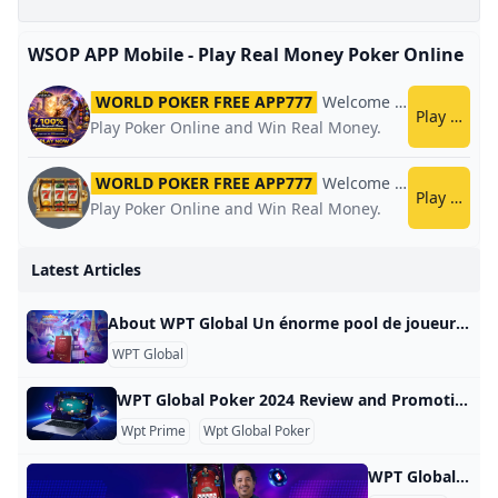
Money poker games you
WSOP APP Mobile - Play Real Money Poker Online
like, Play Real Money
Mobile Poker Now.
WORLD POKER FREE APP777
Welcome Bonus
World 
Play now
Play Poker Online and Win Real Money.
WORLD POKER FREE APP777
Welcome Bonus
World 
Play now
Play Poker Online and Win Real Money.
Latest Articles
About WPT Global Un énorme pool de joueurs et de tout, des freerolls aux high rollers – ainsi que des événements spéciaux réguliers ! Description Lorsque les premières parties à enjeux élevés du World Poker Tour ont été diffusées à la télévision en 2003, le boom du poker est devenu beaucoup plus fort. La marque emblématique WPT est depuis lors à l’avant-garde de l’innovation dans le poker et, bien que longtemps associée aux événements en direct sur la scène mondiale, WPT Global propose désormais le jeu aux joueurs sur une nouvelle plateforme en ligne de pointe.
WPT Global
WPT Global Poker 2024 Review and Promotions OFFRE SPÉCIALE À DURÉE LIMITÉE : les nouveaux utilisateurs reçoivent des tickets satellites pour tenter de se qualifier pour le Championnat du monde WPT 2023 en décembre, qui offrira une cagnotte garantie record de 40 millions de dollars. Après avoir fait ses débuts à la télévision il y a vingt ans, le World Poker Tour a contribué de manière significative au développement du poker et à sa popularité. Reconnu pour son innovation, le World Poker Tour a transporté ses événements mondiaux historiques dans le monde en ligne via sa plateforme WPT Global (WPT).
Wpt Prime
Wpt Global Poker
WPT Global Account Review Account Verification Why is it necessary to verify the account? As an operator that complies with applicable laws and regulations, we need to verify the identity of players. Therefore, specific documents are required for the verification of player accounts. What documents are required to verify the account? To verify the account, valid identification documents such as ID cards, passports, driver’s licenses, utility bills, and deposit certificates are required. The provided documents should have clear photos where all four corners are visible.