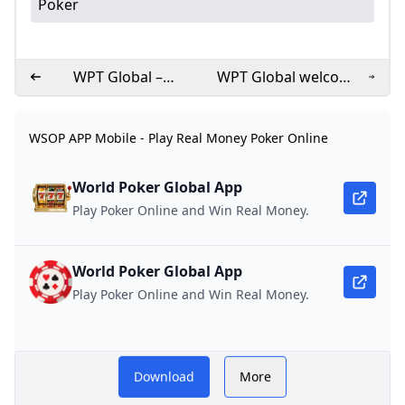
Poker
WPT Global –
WPT Global welcome
Privacy Policy
pack bonus code
WPT777
WSOP APP Mobile - Play Real Money Poker Online
World Poker Global App
Play Poker Online and Win Real Money.
World Poker Global App
Play Poker Online and Win Real Money.
Get the WSOP APP Online
Download
More
mobile poker app, join Real