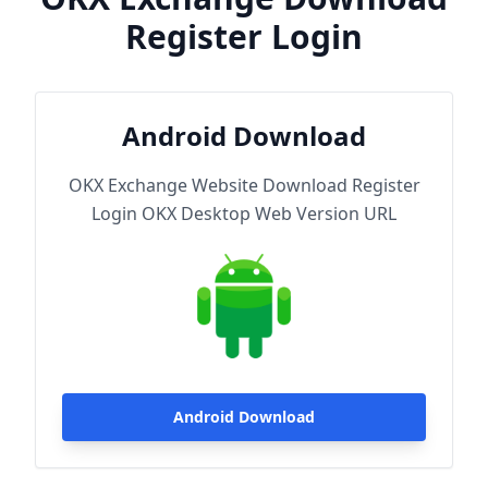
Register Login
Android Download
OKX Exchange Website Download Register
Login OKX Desktop Web Version URL
Android Download