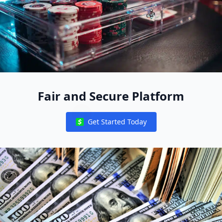
Fair and Secure Platform
Get Started Today
Notifications