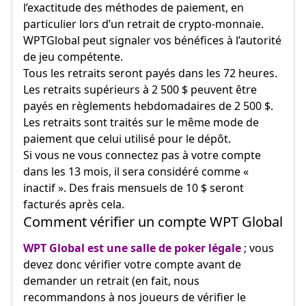
l’exactitude des méthodes de paiement, en
particulier lors d’un retrait de crypto-monnaie.
WPTGlobal peut signaler vos bénéfices à l’autorité
de jeu compétente.
Tous les retraits seront payés dans les 72 heures.
Les retraits supérieurs à 2 500 $ peuvent être
payés en règlements hebdomadaires de 2 500 $.
Les retraits sont traités sur le même mode de
paiement que celui utilisé pour le dépôt.
Si vous ne vous connectez pas à votre compte
dans les 13 mois, il sera considéré comme «
inactif ». Des frais mensuels de 10 $ seront
facturés après cela.
Comment vérifier un compte WPT Global
WPT Global est une salle de poker légale
; vous
devez donc vérifier votre compte avant de
demander un retrait (en fait, nous
recommandons à nos joueurs de vérifier le