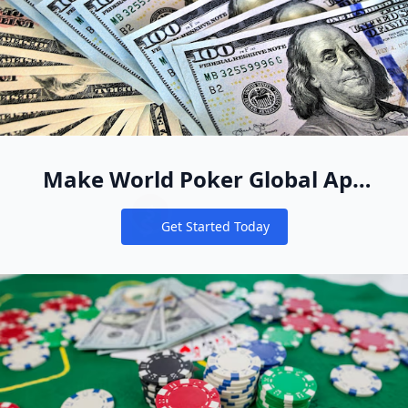
Make World Poker Global App
Your New Online Poker Home
Get Started Today
Notifications