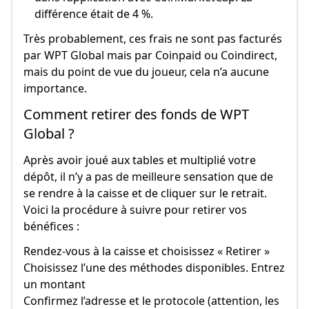
différence était de 4 %.
Très probablement, ces frais ne sont pas facturés
par WPT Global mais par Coinpaid ou Coindirect,
mais du point de vue du joueur, cela n’a aucune
importance.
Comment retirer des fonds de WPT
Global ?
Après avoir joué aux tables et multiplié votre
dépôt, il n’y a pas de meilleure sensation que de
se rendre à la caisse et de cliquer sur le retrait.
Voici la procédure à suivre pour retirer vos
bénéfices :
Rendez-vous à la caisse et choisissez « Retirer »
Choisissez l’une des méthodes disponibles. Entrez
un montant
Confirmez l’adresse et le protocole (attention, les