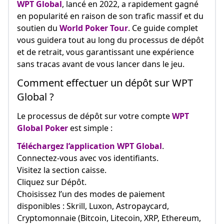
WPT Global
, lancé en 2022, a rapidement gagné
en popularité en raison de son trafic massif et du
soutien du
World Poker Tour
. Ce guide complet
vous guidera tout au long du processus de dépôt
et de retrait, vous garantissant une expérience
sans tracas avant de vous lancer dans le jeu.
Comment effectuer un dépôt sur WPT
Global ?
Le processus de dépôt sur votre compte
WPT
Global Poker
est simple :
Téléchargez l’application WPT Global
.
Connectez-vous avec vos identifiants.
Visitez la section caisse.
Cliquez sur Dépôt.
Choisissez l’un des modes de paiement
disponibles : Skrill, Luxon, Astropaycard,
Cryptomonnaie (Bitcoin, Litecoin, XRP, Ethereum,