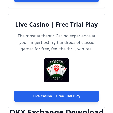
Live Casino | Free Trial Play
The most authentic Casino experience at
your fingertips! Try hundreds of classic
games for free, feel the thrill, win real
rewards!
Live Casino | Free Trial Play
OKX Exchange Download