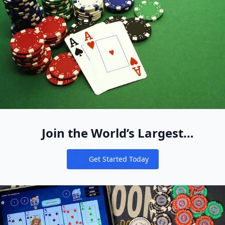
Join the World’s Largest
Recreational Pool of Cash Game
Get Started Today
Players
Notifications